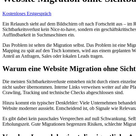
Kostenloses Erstgespräch
Ein Relaunch sieht auf dem Bildschirm oft nach Fortschritt aus – im 
Sichtbarkeitsverlust kein Nice-to-have, sondern ein geschäftskritisc
Auffindbarkeit in Suchmaschinen ein.
Das Problem ist selten die Migration selbst. Das Problem ist eine M
Mapping zu spät auf den Tisch kommen, wird aus einem geplanten Wach
Anteil an Anfragen, Sales oder lokalen Leads tragen.
Warum eine Website Migration ohne Sichtba
Die meisten Sichtbarkeitsverluste entstehen nicht durch einen einze
nicht sauber übernommen. Interne Links verweisen weiter auf alte Pfad
Crawling, Tracking und technische Checks abgeschlossen sind.
Hinzu kommt ein typischer Denkfehler: Viele Unternehmen behandeln e
Website moderner aussieht. Entscheidend ist, ob Signale wie Relevanz
Es gibt dabei kein pauschales Versprechen auf null Schwankung. Sel
Erholungszeit. Gute Migrationen begrenzen Risiken, schlechte Migrati