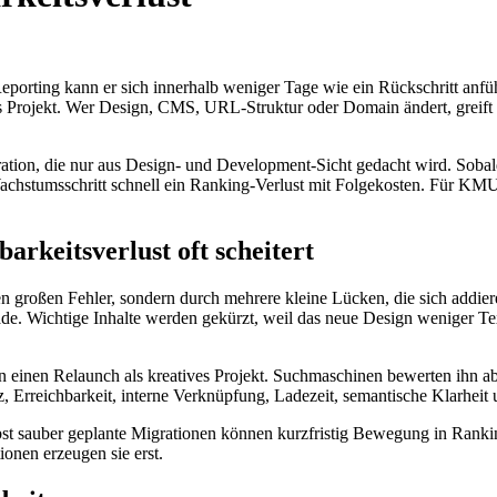
Reporting kann er sich innerhalb weniger Tage wie ein Rückschritt anf
hes Projekt. Wer Design, CMS, URL-Struktur oder Domain ändert, greift
igration, die nur aus Design- und Development-Sicht gedacht wird. Sob
stumsschritt schnell ein Ranking-Verlust mit Folgekosten. Für KMU is
rkeitsverlust oft scheitert
lnen großen Fehler, sondern durch mehrere kleine Lücken, die sich add
e. Wichtige Inhalte werden gekürzt, weil das neue Design weniger Text 
inen Relaunch als kreatives Projekt. Suchmaschinen bewerten ihn aber
, Erreichbarkeit, interne Verknüpfung, Ladezeit, semantische Klarheit 
bst sauber geplante Migrationen können kurzfristig Bewegung in Ranki
onen erzeugen sie erst.