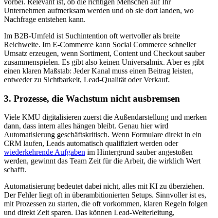
vorbei. Relevant ist, ob die richtigen Menschen auf Ihr
Unternehmen aufmerksam werden und ob sie dort landen, wo
Nachfrage entstehen kann.
Im B2B-Umfeld ist Suchintention oft wertvoller als breite
Reichweite. Im E-Commerce kann Social Commerce schneller
Umsatz erzeugen, wenn Sortiment, Content und Checkout sauber
zusammenspielen. Es gibt also keinen Universalmix. Aber es gibt
einen klaren Maßstab: Jeder Kanal muss einen Beitrag leisten,
entweder zu Sichtbarkeit, Lead-Qualität oder Verkauf.
3. Prozesse, die Wachstum nicht ausbremsen
Viele KMU digitalisieren zuerst die Außendarstellung und merken
dann, dass intern alles hängen bleibt. Genau hier wird
Automatisierung geschäftskritisch. Wenn Formulare direkt in ein
CRM laufen, Leads automatisch qualifiziert werden oder
wiederkehrende Aufgaben
im Hintergrund sauber angestoßen
werden, gewinnt das Team Zeit für die Arbeit, die wirklich Wert
schafft.
Automatisierung bedeutet dabei nicht, alles mit KI zu überziehen.
Der Fehler liegt oft in überambitionierten Setups. Sinnvoller ist es,
mit Prozessen zu starten, die oft vorkommen, klaren Regeln folgen
und direkt Zeit sparen. Das können Lead-Weiterleitung,