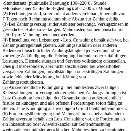
•Stundensatz (punktuelle Beratung): 180–220 € / Stunde
•Monatsretainer (laufende Begleitung): ab 1.500 € / Monat
(2) Rechnungen sind, sofern nicht anders vereinbart, innerhalb von
7 Tagen nach Rechnungsdatum ohne Abzug zur Zahlung fällig.
(3) Bei Zahlungsverzug ist der Anbieter berechtigt, Verzugszinsen in
gesetzlicher Höhe zu verlangen. Mahnkosten können pauschal mit
2,50 € pro Mahnung berechnet werden.
(4) Einstellung von Leistungen - Lotz Consulting behält sich vor, bei
Zahlungsunregelmäßigkeiten, Zahlungsausfällen oder anderen
Bedenken hinsichtlich der Zahlungsfähigkeit jederzeit und ohne
vorherige Ankündigung die Erbringung laufender oder zukünftiger
Leistungen, Dienstleistungen und Services vollständig einzustellen.
Dies gilt insbesondere, aber nicht abschließend bei wiederholten
verspäteten Zahlungen, unvollständigen oder strittigen Zahlungen
sowie fehlender Mitwirkung bei Klärung von
Zahlungsstreitigkeiten.
(5) Außerordentliche Kündigung - bei mindestens zwei fälligen
Ratenzahlungen im Verzug oder erheblichen Zahlungsstörungen ist
Lotz Consulting berechtigt, den Gesamtkontrakt außerordentlich
fristlos zu kündigen und alle offenen Forderungen sofort fällig zu
stellen. Eine Kündigung aus wichtigem Grund bleibt unbenommen.
(6) Forderungsübertragung und Mahnverfahren - bei anhaltendem
Zahlungsverzug behält sich Lotz Consulting vor, die Forderung an
ein Inkassobüro oder Anwaltskanzlei zur Geltendmachung
weiterzuleiten und/oder gerichtlichen Mahnbescheid zu beantragen.