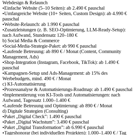
Webdesign & Relaunch
•Einfache Website (5–10 Seiten): ab 2.490 € pauschal
•Umfangreiche Website (10+ Seiten, Custom Design): ab 4.990 €
pauschal
•Website-Relaunch: ab 1.990 € pauschal
•Zusatzleistungen (z. B. SEO-Optimierung, LLM-Ready-Setup):
nach Aufwand, Stundensatz 120–180 €
b) Social Media & Commerce
•Social-Media-Strategie-Paket: ab 990 € pauschal
•Laufende Betreuung: ab 890 € / Monat (Content, Community
Management, Ads)
•Shop-Integration (Instagram, Facebook, TikTok): ab 1.490 €
pauschal
•Kampagnen-Setup und Ads-Management: ab 15% des
Werbebudgets, mind. 490 € / Monat
c) KI-Automatisierung
•Prozessanalyse & Automatisierungs-Roadmap: ab 1.490 € pauschal
•Implementierung von KI-Tools und Automatisierungen: nach
Aufwand, Tagessatz 1.000–1.400 €
•Laufende Betreuung und Optimierung: ab 890 € / Monat
d) Digitale Strategien (Consulting)
•Paket „Digital Check”: 1.490 € pauschal
•Paket „Digital Wachstum”: 3.490 € pauschal
•Paket „Digital Transformation”: ab 6.990 € pauschal
•Tageshonorar (bei individuellen Projekten): 1.000–1.400 € / Tag