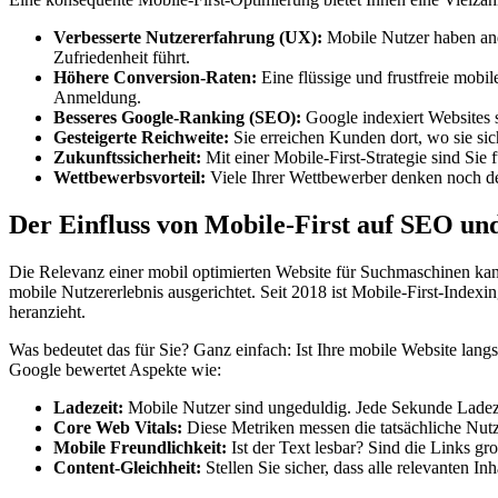
Verbesserte Nutzererfahrung (UX):
Mobile Nutzer haben ande
Zufriedenheit führt.
Höhere Conversion-Raten:
Eine flüssige und frustfreie mobi
Anmeldung.
Besseres Google-Ranking (SEO):
Google indexiert Websites s
Gesteigerte Reichweite:
Sie erreichen Kunden dort, wo sie sich
Zukunftssicherheit:
Mit einer Mobile-First-Strategie sind Si
Wettbewerbsvorteil:
Viele Ihrer Wettbewerber denken noch de
Der Einfluss von Mobile-First auf SEO u
Die Relevanz einer mobil optimierten Website für Suchmaschinen kan
mobile Nutzererlebnis ausgerichtet. Seit 2018 ist Mobile-First-Index
heranzieht.
Was bedeutet das für Sie? Ganz einfach: Ist Ihre mobile Website lang
Google bewertet Aspekte wie:
Ladezeit:
Mobile Nutzer sind ungeduldig. Jede Sekunde Ladeze
Core Web Vitals:
Diese Metriken messen die tatsächliche Nutzer
Mobile Freundlichkeit:
Ist der Text lesbar? Sind die Links g
Content-Gleichheit:
Stellen Sie sicher, dass alle relevanten I