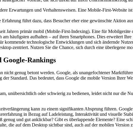
re Erwartungen und Verhaltensweisen. Eine Mobile-First-Website ist in
le Erfahrung führt dazu, dass Besucher eher eine gewünschte Aktion aus
eit Jahren primär mobil (Mobile-First-Indexing). Eine für Mobilgeräte o
 am häufigsten aufhalten – auf ihren Smartphones. Dies erweitert Ihre 
e für kommende technologische Entwicklungen und sich ändernde Nutzer
sktop-zentriert. Nutzen Sie die Chance, sich durch eine überlegene mo
nd Google-Rankings
n nicht genug betont werden. Google, als unangefochtener Marktführe
ing der Standard. Das bedeutet, dass Google die mobile Version Ihrer W
sam, unübersichtlich oder schwierig zu bedienen, leidet nicht nur die 
itverlängerung kann zu einem signifikanten Absprung führen. Google b
erfahrung in Bezug auf Ladeleistung, Interaktivität und visuelle Stabili
roß genug und gut anklickbar? Gibt es überlappende Elemente? Eine sch
nhalte, die auf dem Desktop sichtbar sind, auch auf der mobilen Version 