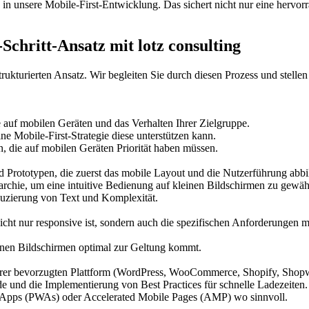
 in unsere Mobile-First-Entwicklung. Das sichert nicht nur eine hervor
-Schritt-Ansatz mit lotz consulting
rukturierten Ansatz. Wir begleiten Sie durch diesen Prozess und stellen 
e auf mobilen Geräten und das Verhalten Ihrer Zielgruppe.
e Mobile-First-Strategie diese unterstützen kann.
en, die auf mobilen Geräten Priorität haben müssen.
d Prototypen, die zuerst das mobile Layout und die Nutzerführung abbi
archie, um eine intuitive Bedienung auf kleinen Bildschirmen zu gewähr
duzierung von Text und Komplexität.
ht nur responsive ist, sondern auch die spezifischen Anforderungen mob
leinen Bildschirmen optimal zur Geltung kommt.
Ihrer bevorzugten Plattform (WordPress, WooCommerce, Shopify, Shop
e und die Implementierung von Best Practices für schnelle Ladezeiten.
 Apps (PWAs) oder Accelerated Mobile Pages (AMP) wo sinnvoll.