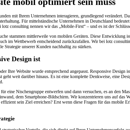
te mobil optimiert sein muss
e Kunden mit Ihrem Unternehmen interagieren, grundlegend verändert. D
terhaltung. Für mittelständische Unternehmen in Deutschland bedeutet 
ei lotz consulting nennen wir das „Mobile-First“ – und es ist der Schlüs
he stammen mittlerweile von mobilen Geräten. Diese Entwicklung ist ke
n auch im Wettbewerb entscheidend zurückzufallen. Wir bei lotz consulti
le Strategie unserer Kunden nachhaltig zu stärken.
ve Design ist
er Ihre Website wurde entsprechend angepasst. Responsive Design ist zwe
 geht weit darüber hinaus. Es ist eine komplette Denkweise, eine Desi
d.
rst für eine Nischengruppe entwerfen und dann versuchen, es an den M
einwand, dem Smartphone-Bildschirm. Wir konzentrieren uns auf das We
fizient sein Ziel erreichen? Erst wenn diese Fragen für das mobile Erl
rategie
strategischer Vorteile, die sich direkt auf Ihren Unternehmenserfolg a