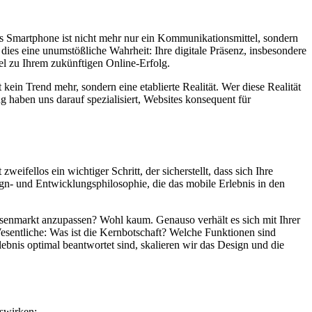
as Smartphone ist nicht mehr nur ein Kommunikationsmittel, sondern
dies eine unumstößliche Wahrheit: Ihre digitale Präsenz, insbesondere
sel zu Ihrem zukünftigen Online-Erfolg.
in Trend mehr, sondern eine etablierte Realität. Wer diese Realität
ng haben uns darauf spezialisiert, Websites konsequent für
ifellos ein wichtiger Schritt, der sicherstellt, dass sich Ihre
gn- und Entwicklungsphilosophie, die das mobile Erlebnis in den
assenmarkt anzupassen? Wohl kaum. Genauso verhält es sich mit Ihrer
sentliche: Was ist die Kernbotschaft? Welche Funktionen sind
ebnis optimal beantwortet sind, skalieren wir das Design und die
uswirken: