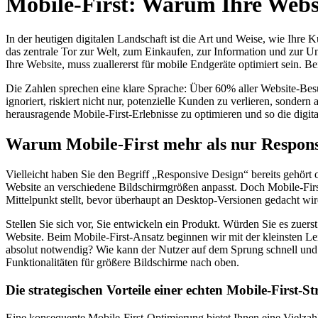
Mobile-First: Warum Ihre Websi
In der heutigen digitalen Landschaft ist die Art und Weise, wie Ihr
das zentrale Tor zur Welt, zum Einkaufen, zur Information und zur Un
Ihre Website, muss zuallererst für mobile Endgeräte optimiert sein. B
Die Zahlen sprechen eine klare Sprache: Über 60% aller Website-Besuc
ignoriert, riskiert nicht nur, potenzielle Kunden zu verlieren, sonder
herausragende Mobile-First-Erlebnisse zu optimieren und so die digita
Warum Mobile-First mehr als nur Responsi
Vielleicht haben Sie den Begriff „Responsive Design“ bereits gehört od
Website an verschiedene Bildschirmgrößen anpasst. Doch Mobile-First
Mittelpunkt stellt, bevor überhaupt an Desktop-Versionen gedacht wir
Stellen Sie sich vor, Sie entwickeln ein Produkt. Würden Sie es zue
Website. Beim Mobile-First-Ansatz beginnen wir mit der kleinsten L
absolut notwendig? Wie kann der Nutzer auf dem Sprung schnell und ef
Funktionalitäten für größere Bildschirme nach oben.
Die strategischen Vorteile einer echten Mobile-First-St
Eine konsequente Mobile-First-Optimierung bietet Ihnen eine Vielzahl 