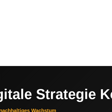
gitale Strategie K
r nachhaltiges Wachstum